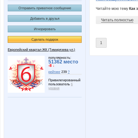
Отправить приватное сообщение
Читайте мою тему
Как 
Добавить в друзья
Читать полностью
Игнорировать
Сделать подарок
1
Европейский квартал ЖК (Тимирязева ул.)
популярность:
51362 место
-8 ↓
рейтинг
239
?
Привилегированный
пользователь
6
уровня