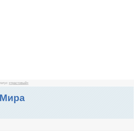
статус
«трастовый»
 Мира