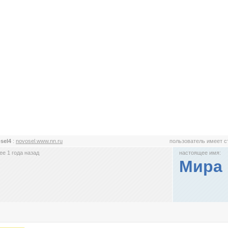
sel4
:
novosel.www.nn.ru
пользователь имеет 
е 1 года назад
настоящее имя:
Мира