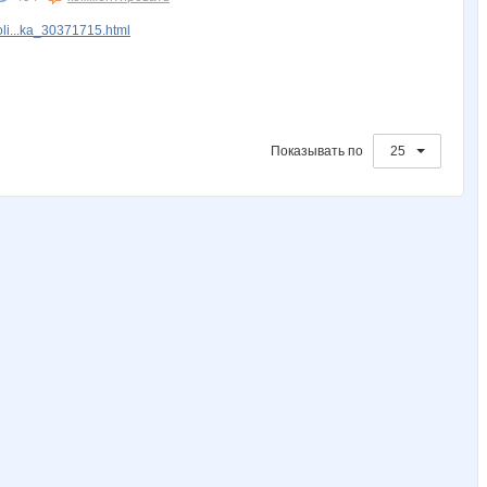
li...ka_30371715.html
Показывать по
25