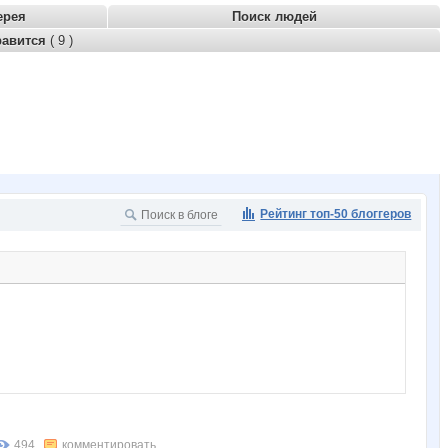
ерея
Поиск людей
равится
( 9 )
Рейтинг топ-50 блоггеров
494
комментировать