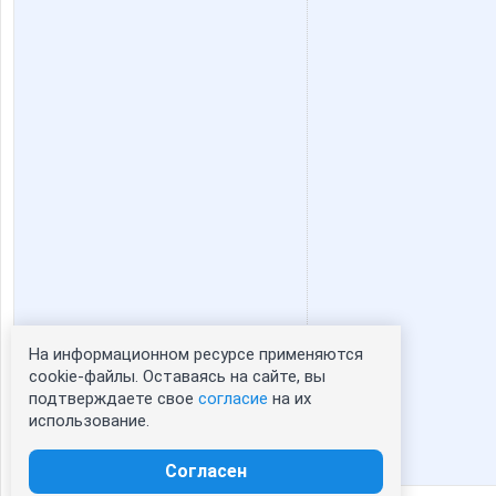
На информационном ресурсе применяются
Статистика портрета:
cookie-файлы. Оставаясь на сайте, вы
подтверждаете свое
согласие
на их
сейчас просматривают портрет - 0
использование.
зарегистрированные пользователи
посетившие портрет за 7 дней - 0
Согласен