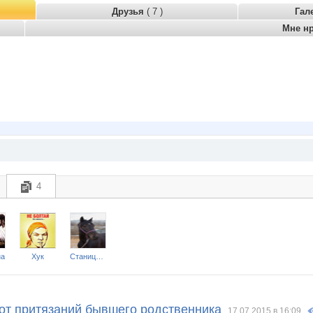
Друзья
( 7 )
Гал
Мне н
4
на
Хук
Станица Вольная КСК
 от притязаний бывшего родственника
17.07.2015 в 16:09