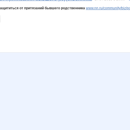
защититься от притязаний бывшего родственника
www.nn.ru/community/biz/po