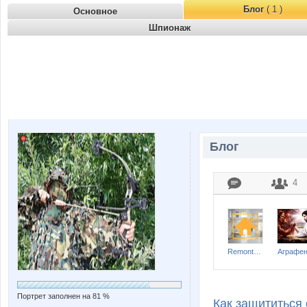
Блог
( 1 )
Основное
Шпионаж
Блог
4
Remont-nn-Otdelka
Аграфе
Портрет заполнен на 81 %
Как защититься